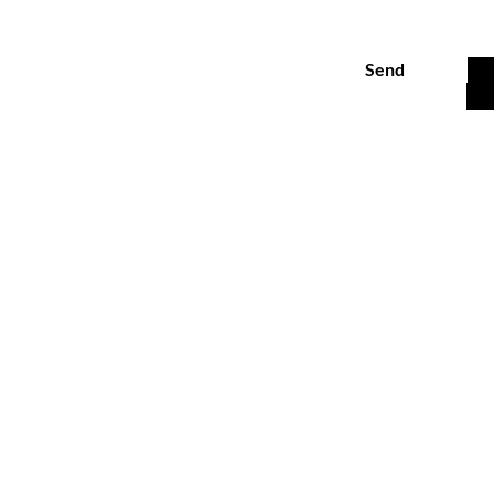
Send
Customer Service