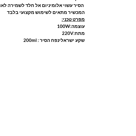
הסיר עשוי אלומיניום אל חלד לשמירה לאו
המכשיר מתאים לשימוש מקצועי בלבד
מפרט טכני:
עוצמה:100W
מתח:220V
שקע ישראלינפח הסיר : 200ml
Are you on?
the list?
p for our newsletter and be the first to know about
recommendations and hot promotions