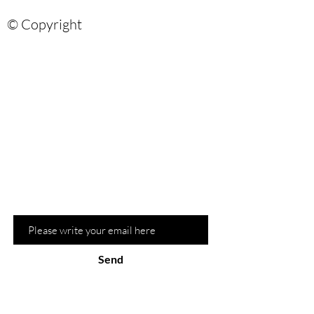
© Copyright
Are you on?
the list?
Sign up for our newsletter and be the
first to know about recommendations
and hot promotions
Email
Send