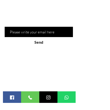
Sign up for our newsletter and be the
first to know about recommendations
and hot promotions
Email
Send
the site
about