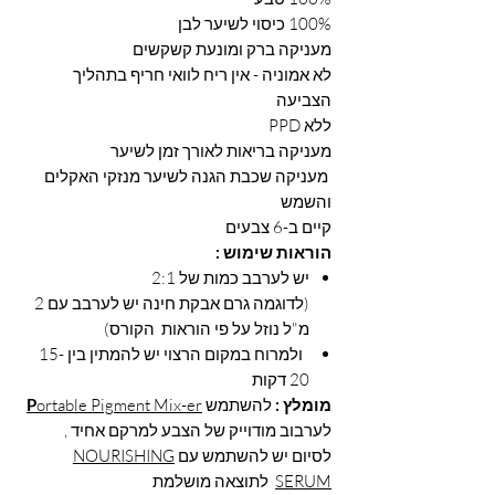
100% כיסוי לשיער לבן
מעניקה ברק ומונעת קשקשים
לא אמוניה - אין ריח לוואי חריף בתהליך
הצביעה
ללא PPD
מעניקה בריאות לאורך זמן לשיער
מעניקה שכבת הגנה לשיער מנזקי האקלים
והשמש
קיים ב-6 צבעים
הוראות שימוש :
יש לערבב כמות של 2:1
(לדוגמה גרם אבקת חינה יש לערבב עם 2
מ"ל נוזל על פי הוראות הקורס)
ולמרוח במקום הרצוי יש להמתין בין 15-
20 דקות
מומלץ :
להשתמש
ortable Pigment Mix-er
P
לערבוב מודוייק של הצבע למרקם אחיד ,
לסיום יש להשתמש עם
NOURISHING
SERUM
לתוצאה מושלמת