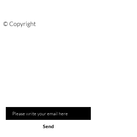
© Copyright
Are you on?
the list?
Sign up for our newsletter and be the
first to know about recommendations
and hot promotions
Email
Send