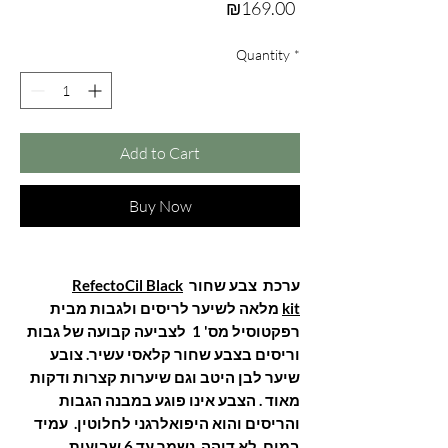
Price
₪169.00
Quantity
*
Add to Cart
Buy Now
ערכת צבע שחור
RefectoCil Black
kit
מלאה לשיער לריסים ולגבות מבית
רפקטוסיל מס' 1 לצביעה קבועה של גבות
וריסים בצבע שחור קלאסי עשיר. צובע
שיער לבן היטב וגם שיערות קצרות ודקות
מאוד .
הצבע אינו פוגע במבנה הגבות
והריסים והוא היפואלרגני לחלוטין. עמיד
במים, לא דוהה, נשמר עד 6 שבועות.