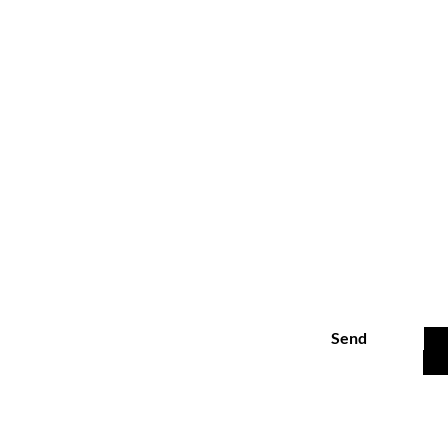
Sign u
Send