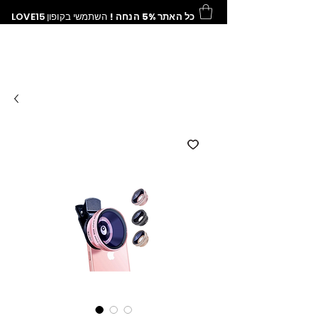
LOVE15
השתמשי בקופון
כל האתר 5% הנחה !