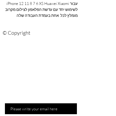
עבור iPhone 12 11 8 7 6 XS Huawei Xiaomi
לשימוש יחד עם עדשת הפלאפון לצילום מקרוב
מומלץ לכל אחת בעמדת העבודה שלה
© Copyright
Are you on?
the list?
Sign up for our newsletter and be the
first to know about recommendations
and hot promotions
Email