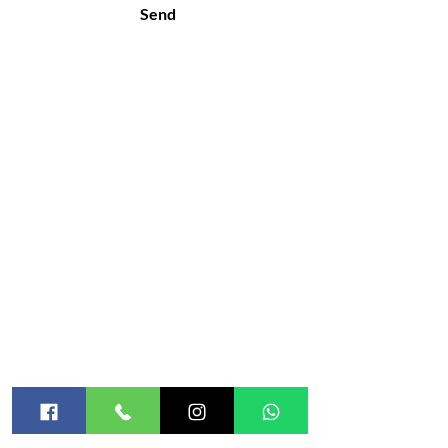
Send
the site
about
Shop
Courses
treatments
blog
Licensed nannies