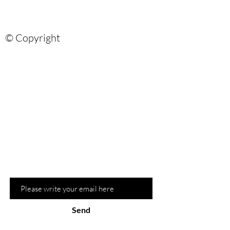
© Copyright
Are you on?
the list?
Sign up for our newsletter and be the
first to know about recommendations
and hot promotions
Email
Send