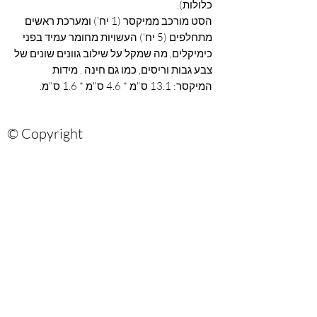
כלולות).
הסט מורכב ממיקסר (1 יח') ומערכת ראשים
מתחלפים (5 יח') העשויות מחומר עמיד בפני
כימיקלים, מה שמקל על שילוב גוונים שונים של
צבע גבות וריסים, כמו גם חינה . מידות
המיקסר: 13.1 ס"מ * 4.6 ס"מ * 1.6 ס"מ.
© Copyright
Are you on?
the list?
Sign up for our newsletter and be the
first to know about recommendations
and hot promotions
Email