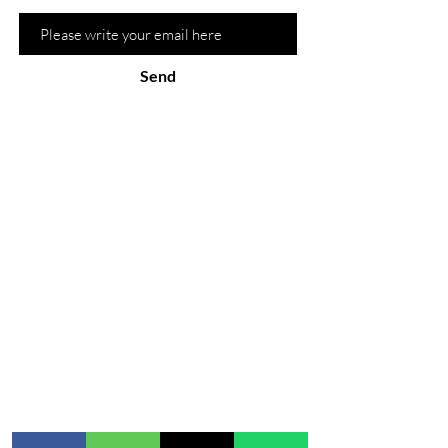
Send
the site
about
Shop
Courses
treatments
blog