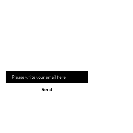
Are you on?
the list?
Sign up for our newsletter and be the
first to know about recommendations
and hot promotions
Email
Send