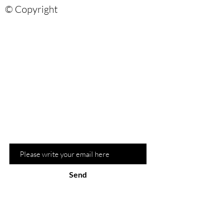
© Copyright
Are you on?
the list?
Sign up for our newsletter and be the
first to know about recommendations
and hot promotions
Email
Send