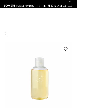
LOVE15
השתמשי בקופון
כל האתר 5% הנחה !