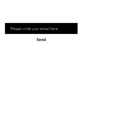
first to know about recommendations
and hot promotions
Email
Send
the site
about
Shop