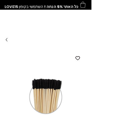
LOVE15
השתמשי בקופון
כל האתר 5% הנחה !