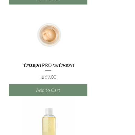
הקונסילר PRO היפואלרגני
Price
₪69.00
Add to Cart