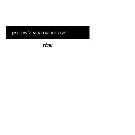
הרשמי לניוזלטר שלנו ותהיי ראשונה
לדעת על המלצות ומבצעים חמים
דוא"ל
שלח
האתר
אודות
חנות