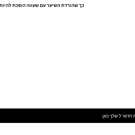
כך שהורדת השיער עם שעווה הופכת להיות ק
Are you on
the list?
מי לניוזלטר שלנו ותהיי ראשונה לדעת על המלצות ומ