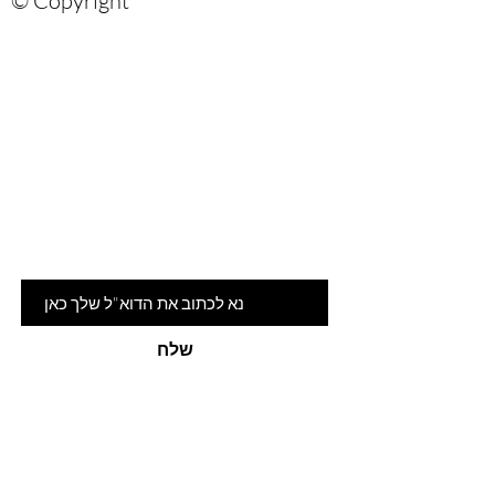
© Copyright
Are you on
the list?
הרשמי לניוזלטר שלנו ותהיי ראשונה
לדעת על המלצות ומבצעים חמים
דוא"ל
שלח