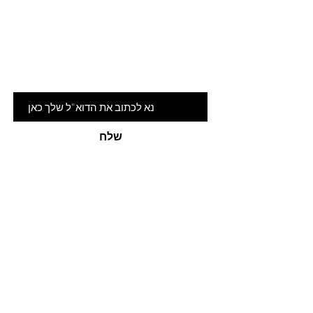
Are you on
the list?
הרשמי לניוזלטר שלנו ותהיי ראשונה
לדעת על המלצות ומבצעים חמים
דוא"ל
שלח
האתר