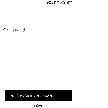
להגן מאור השמש.
© Copyright
Are you on
the list?
הרשמי לניוזלטר שלנו ותהיי ראשונה
לדעת על המלצות ומבצעים חמים
דוא"ל
שלח