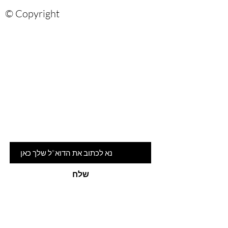
© Copyright
Are you on
the list?
הרשמי לניוזלטר שלנו ותהיי ראשונה
לדעת על המלצות ומבצעים חמים
דוא"ל
שלח