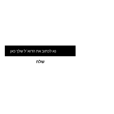
Are you on
the list?
הרשמי לניוזלטר שלנו ותהיי ראשונה
לדעת על המלצות ומבצעים חמים
דוא"ל
שלח