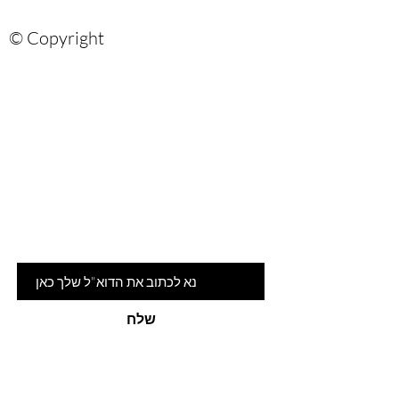
© Copyright
Are you on
the list?
הרשמי לניוזלטר שלנו ותהיי ראשונה
לדעת על המלצות ומבצעים חמים
דוא"ל
שלח