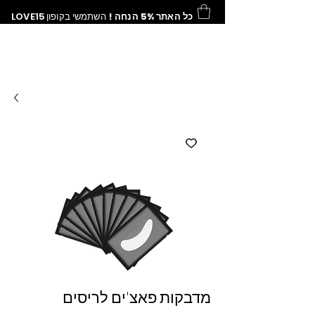
כל האתר 5% הנחה !
השתמשי בקופון
LOVE15
מדבקות פאצ'ים לריסים