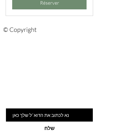
Réserver
© Copyright
Are you on
the list?
הרשמי לניוזלטר שלנו ותהיי ראשונה
לדעת על המלצות ומבצעים חמים
דוא"ל
שלח