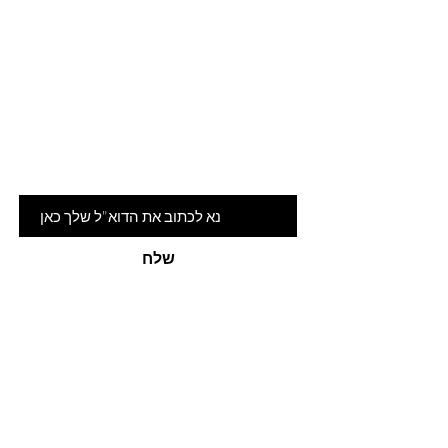
Are you on
the list?
הרשמי לניוזלטר שלנו ותהיי ראשונה
לדעת על המלצות ומבצעים חמים
דוא"ל
שלח