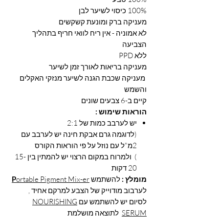
100% כיסוי לשיער לבן
מעניקה ברק ומונעת קשקשים
לא אמוניה - אין ריח לוואי חריף בתהליך
הצביעה
ללא PPD
מעניקה בריאות לאורך זמן לשיער
מעניקה שכבת הגנה לשיער מנזקי האקלים
והשמש
קיים ב-6 צבעים שונים
הוראות שימוש :
יש לערבב כמות של 2:1
(לדוגמה גרם אבקת חינה יש לערבב עם
2מ"ל עם נוזל על פי הוראות הקורס
) ולמרוח במקום הרצוי יש להמתין בין 15-
20 דקות
מומלץ :
להשתמש
ortable Pigment Mix-er
P
לערבוב מודוייק של הצבע למרקם אחיד ,
לסיום יש להשתמש עם
NOURISHING
SERUM
לתוצאה מושלמת