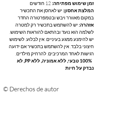
זמן שימוש מפתיחה:
12 חודשים
המלצת אחסון:
יש לאחסן את התכשיר
במקום מאוורר ויבש ובטמפרטורה החדר
אזהרה:
יש להשתמש בתכשיר רק למטרה
לשלמה הוא נועד ובהתאם להוראות השימוש.
יש להימנע ממגע בעיניים. אין לבלוע. לשימוש
חיצוני בלבד. אין להשתמש בתכשיר אם ידועה
רגישות לאחד המרכיבים. להרחיק מילדים.
100% טבעי, ללא אמוניה, ללא PP, לא
נבדק על חיות
© Derechos de autor
Are you on
the list?