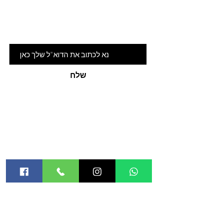
הרשמי לניוזלטר שלנו ותהיי ראשונה
לדעת על המלצות ומבצעים חמים
דוא"ל
שלח
האתר
אודות
חנות