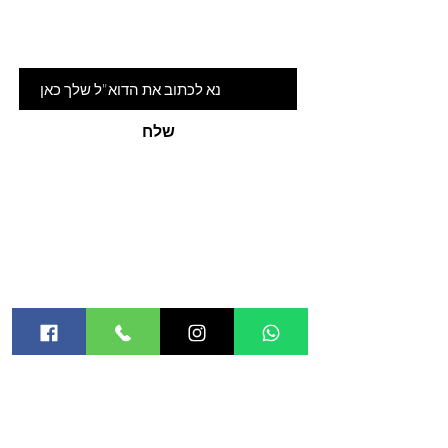
לדעת על המלצות ומבצעים חמים
דוא"ל
שלח
האתר
אודות
חנות
קורסים