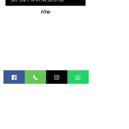
ומותירה אותה גמישה ואלסטית ממש כמו
במצבה הטבעי.
שלח
האתר
אודות
חנות
קורסים
בלוג
מטפלות מורשות