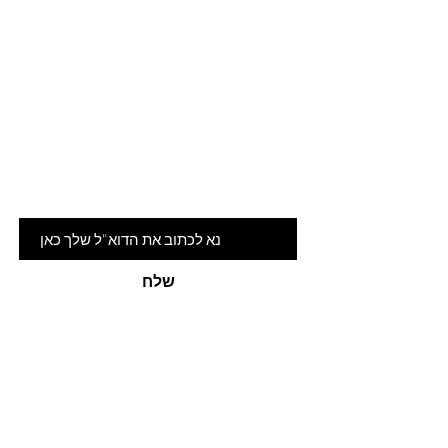
Are you on
the list?
הרשמי לניוזלטר שלנו ותהיי ראשונה
לדעת על המלצות ומבצעים חמים
דוא"ל
שלח