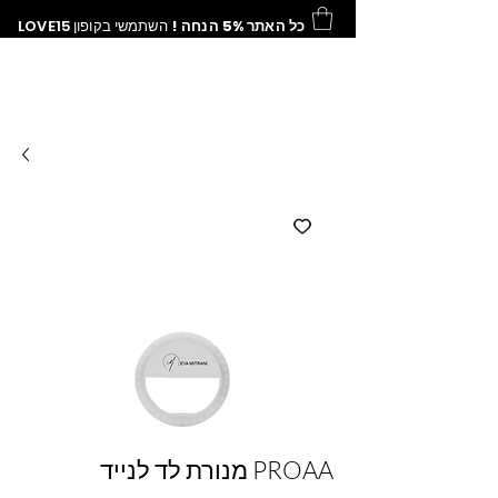
כל האתר 5% הנחה !
השתמשי בקופון
LOVE15
מנורת לד לנייד PROAA