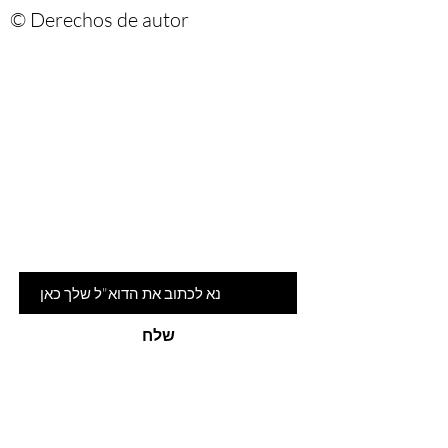
© Derechos de autor
Are you on
the list?
הרשמי לניוזלטר שלנו ותהיי ראשונה
לדעת על המלצות ומבצעים חמים
דוא"ל
שלח