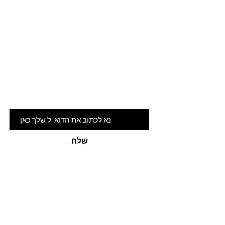
Are you on
the list?
הרשמי לניוזלטר שלנו ותהיי ראשונה
לדעת על המלצות ומבצעים חמים
דוא"ל
שלח