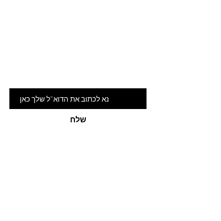
Are you on
the list?
הרשמי לניוזלטר שלנו ותהיי ראשונה
לדעת על המלצות ומבצעים חמים
דוא"ל
שלח