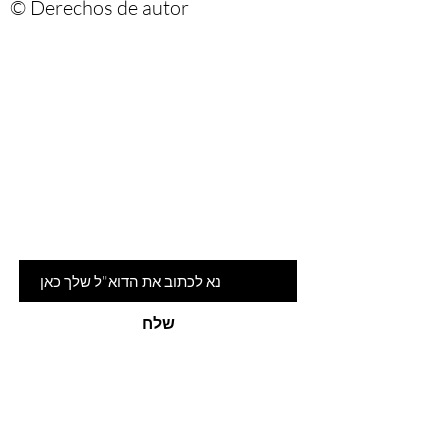
© Derechos de autor
Are you on
the list?
הרשמי לניוזלטר שלנו ותהיי ראשונה
לדעת על המלצות ומבצעים חמים
דוא"ל
שלח