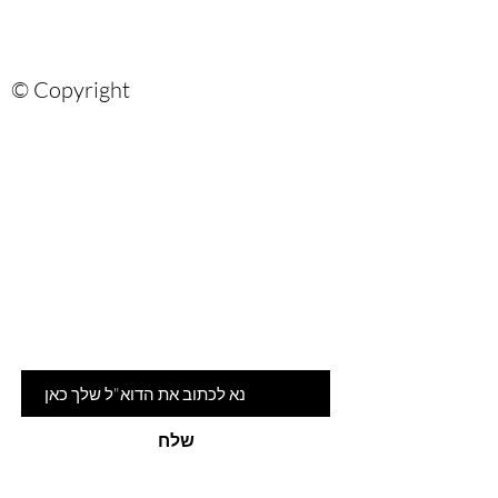
© Copyright
Are you on
the list?
הרשמי לניוזלטר שלנו ותהיי ראשונה
לדעת על המלצות ומבצעים חמים
דוא"ל
שלח