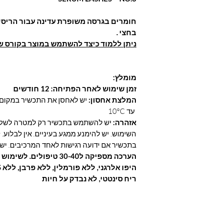
רה ומותירה אותה
בעי.
חומרים בגרסה משופרת עדינה עבור הריסי
בחצי .
ניתן ללמוד כיצד להשתמש במוצר בקורס ש
מומלץ:
זמן שימוש לאחר הפתיחה: 12 חודשים
המלצת אחסון:
עד 10°C
אזהרה:
יש להשתמש בתכשיר רק למטרה לשלמה
השימוש. יש להימנע ממגע בעיניים. אין לבלוע.
בתכשיר אם ידועה רגישות לאחד המרכיבים. י
הערכה מספיקה ל30-40 טיפולים. לשימוש מקצועי וחיצוני בלבד.
ריח סינטטי, לא נבדק על חיות