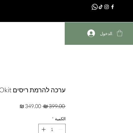
דף הבית
تسجيل الدخول
ערכה להרמת ריסים PROkit
سعر
سعر
 ‏399.00 ₪ 
عادي
البيع
الكمية
*