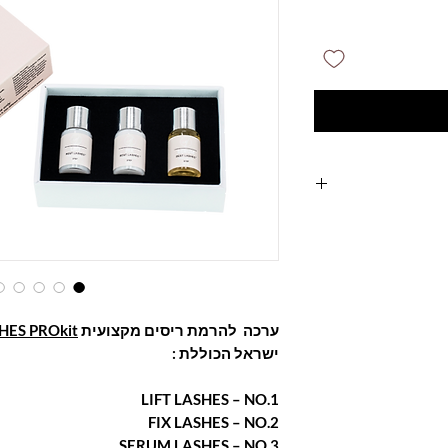
היא השיטה הבריאה
ים. בשיטה
תוצאות המחזיקות
ם, מעוגלים ומורמים
 מסקרה, תוספות
ערכה להרמת ריסים מקצועית
HES PROkit
ול מתאים גם לגבות
ישראל הכוללת :
לא קעקוע או פעולה
PR
הוא תהליך
LIFT LASHES – NO.1
ביעה ועמיד במים.
מזינה את סיבי
FIX LASHES – NO.2
קום שיער
יבש ופגום
SERUM LASHES – NO.3