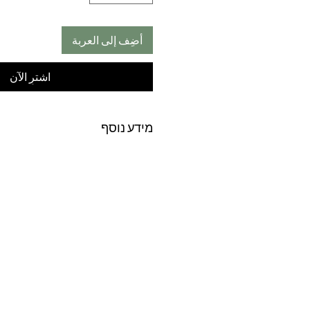
أضِف إلى العربة
اشترِ الآن
מידע נוסף
הטכניקה הבלעדית של אווה מיטרני 
והמתקדמת ביותר בתחום הרמת הריס
הבלעדית מבית אווה מיטרני מקבלים 
מעמד 3 חודשים!
תקבלי ריסים אורכי
יותר אשר יתנו לך מראה מהפנט ללא
והדבקות של ריסים מלאכותיים
. הטיפ
דלילות ודקות המעניק מראה מהפנט ל
פולשנית. זמן הטיפול להרמת ריסים
O
האורך עד
כ-25 דקות בלבד
, כולל צ
הפורמולה הבלעדית של אווה מיטרני 
השערה בלחות בתוספת
ויטמין
E
לשי