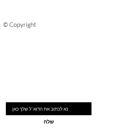
© Copyright
Are you on
the list?
הרשמי לניוזלטר שלנו ותהיי ראשונה
לדעת על המלצות ומבצעים חמים
דוא"ל
שלח