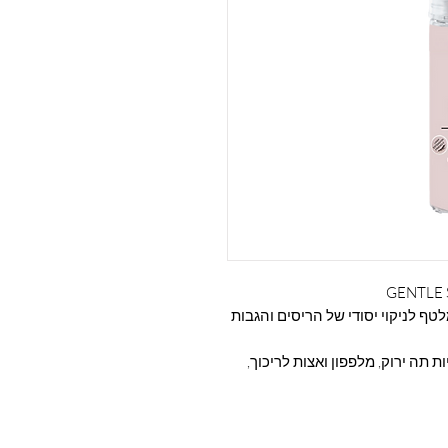
טף לניקוי יסודי של הריסים והגבות
קס בוטני המכיל ויטמין E, תמציות תה ירוק, מלפפון ואצות לריכוך,