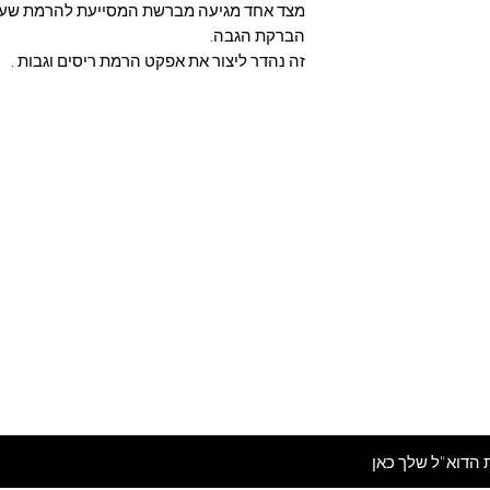
מצד אחד מגיעה מברשת המסייעת להרמת שערות
הברקת הגבה.
זה נהדר ליצור את אפקט הרמת ריסים וגבות .
Are you on
the list?
מי לניוזלטר שלנו ותהיי ראשונה לדעת על המלצות ומ