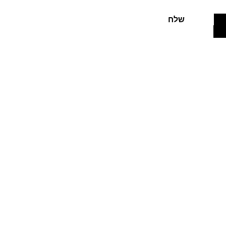
שלח
שירות לקוחות
טל':
050-8535680
דוא"ל:
mitranieva@gmail.com