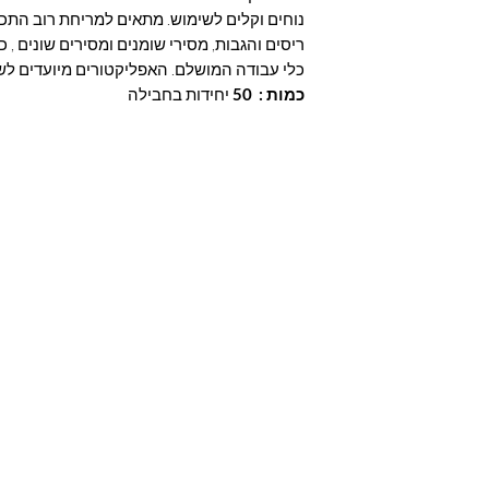
נוחים וקלים לשימוש. מתאים למריחת רוב התכ
ריסים והגבות, מסירי שומנים ומסירים שונים , כמ
כלי עבודה המושלם. האפליקטורים מיועדים לשי
כמות : 50
יחידות בחבילה
Are you on
the list?
מי לניוזלטר שלנו ותהיי ראשונה לדעת על המלצות ומ