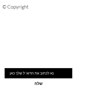
© Copyright
Are you on
the list?
הרשמי לניוזלטר שלנו ותהיי ראשונה
לדעת על המלצות ומבצעים חמים
דוא"ל
שלח